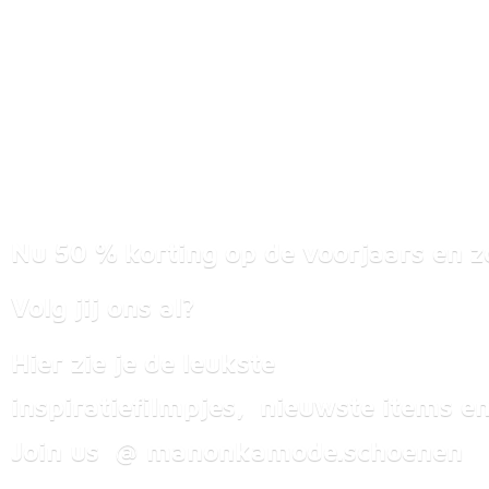
Nu 50 % korting op de voorjaars en z
Volg jij ons al?
Hier zie je de leukste
inspiratiefilmpjes, nieuwste items
en
Join us @ manonkamode.schoenen