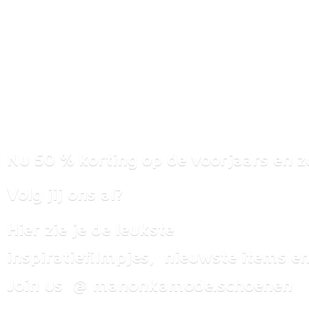
Nu 50 % korting op de voorjaars en z
Volg jij ons al?
Hier zie je de leukste
inspiratiefilmpjes, nieuwste items
en
Join us @ manonkamode.schoenen