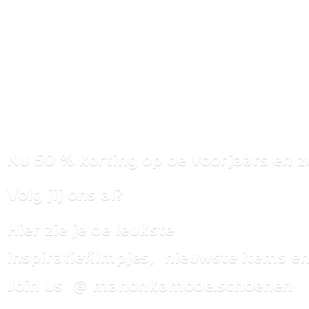
Nu 50 % korting op de voorjaars en z
Volg jij ons al?
Hier zie je de leukste
inspiratiefilmpjes, nieuwste items
en
Join us @ manonkamode.schoenen