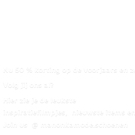
Nu 50 % korting op de voorjaars en z
Volg jij ons al?
Hier zie je de leukste
inspiratiefilmpjes, nieuwste items
en
Join us @ manonkamode.schoenen