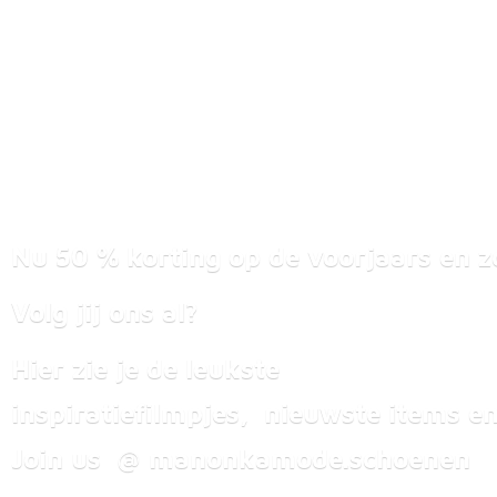
Nu 50 % korting op de voorjaars en z
Volg jij ons al?
Hier zie je de leukste
inspiratiefilmpjes, nieuwste items
en
Join us @ manonkamode.schoenen