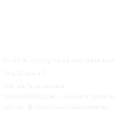
Nu 50 % korting op de voorjaars en z
Volg jij ons al?
Hier zie je de leukste
inspiratiefilmpjes, nieuwste items
en
Join us @ manonkamode.schoenen