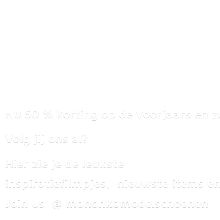
Nu 50 % korting op de voorjaars en z
Volg jij ons al?
Hier zie je de leukste
inspiratiefilmpjes, nieuwste items
en
Join us @ manonkamode.schoenen