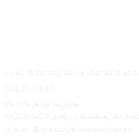
Nu 50 % korting op de voorjaars en z
Volg jij ons al?
Hier zie je de leukste
inspiratiefilmpjes, nieuwste items
en
Join us @ manonkamode.schoenen