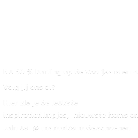
Nu 50 % korting op de voorjaars en z
Volg jij ons al?
Hier zie je de leukste
inspiratiefilmpjes, nieuwste items
en
Join us @ manonkamode.schoenen