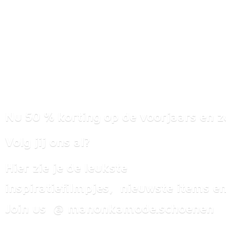
Nu 50 % korting op de voorjaars en z
Volg jij ons al?
Hier zie je de leukste
inspiratiefilmpjes, nieuwste items
en
Join us @ manonkamode.schoenen