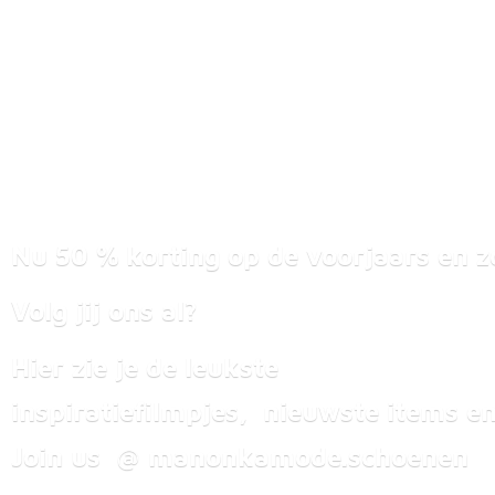
Nu 50 % korting op de voorjaars en z
Volg jij ons al?
Hier zie je de leukste
inspiratiefilmpjes, nieuwste items
en
Join us @ manonkamode.schoenen