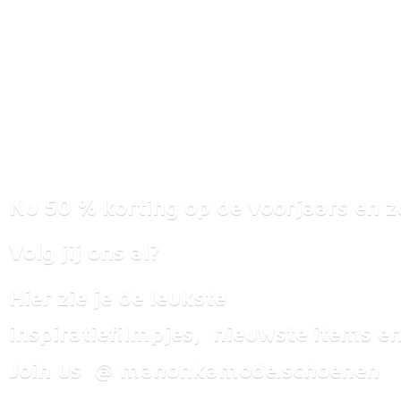
Nu 50 % korting op de voorjaars en z
Volg jij ons al?
Hier zie je de leukste
inspiratiefilmpjes, nieuwste items
en
Join us @ manonkamode.schoenen