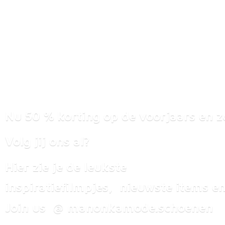
Nu 50 % korting op de voorjaars en z
Volg jij ons al?
Hier zie je de leukste
inspiratiefilmpjes, nieuwste items
en
Join us @ manonkamode.schoenen