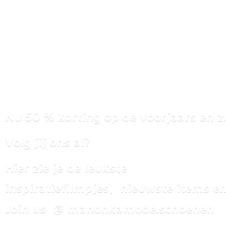
Nu 50 % korting op de voorjaars en z
Volg jij ons al?
Hier zie je de leukste
inspiratiefilmpjes, nieuwste items
en
Join us @ manonkamode.schoenen