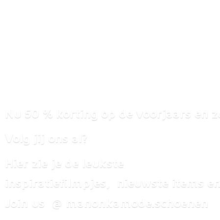
Nu 50 % korting op de voorjaars en z
Volg jij ons al?
Hier zie je de leukste
inspiratiefilmpjes, nieuwste items
en
Join us @ manonkamode.schoenen