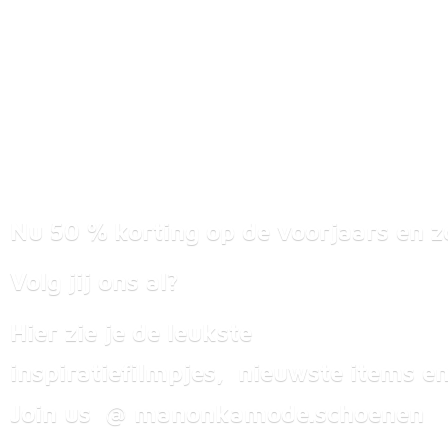
Nu 50 % korting op de voorjaars en z
Volg jij ons al?
Hier zie je de leukste
inspiratiefilmpjes, nieuwste items
en
Join us @ manonkamode.schoenen