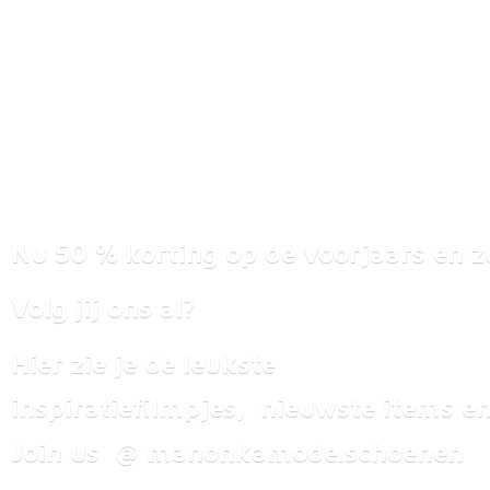
Nu 50 % korting op de voorjaars en z
Volg jij ons al?
Hier zie je de leukste
inspiratiefilmpjes, nieuwste items
en
Join us @ manonkamode.schoenen