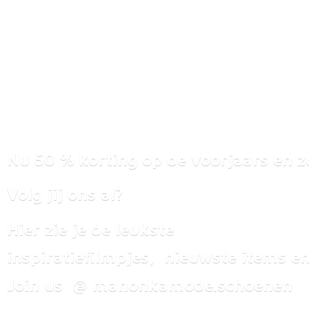
Nu 50 % korting op de voorjaars en z
Volg jij ons al?
Hier zie je de leukste
inspiratiefilmpjes, nieuwste items
en
Join us @ manonkamode.schoenen